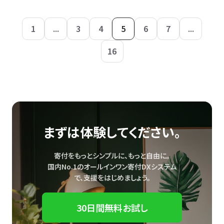
1
...
3
4
5
6
7
...
16
まずは体験してください。
寄付をもっとシンプルに、もっと自由に。
国内No.1のオールインワン寄付DXシステム
で、
支援をはじめましょう。
30日間無料お試し