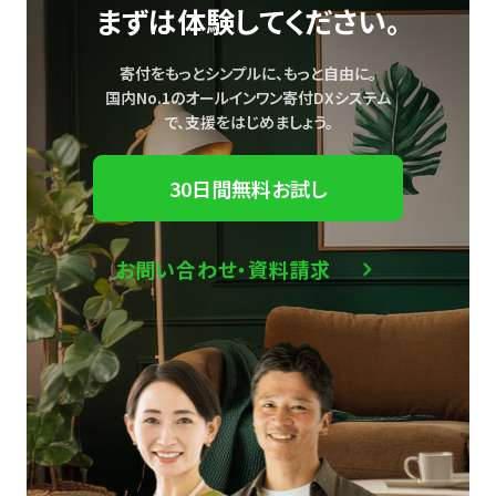
まずは体験してください。
寄付をもっとシンプルに、もっと自由に。
国内No.1のオールインワン寄付DXシステム
で、
支援をはじめましょう。
30日間無料お試し
お問い合わせ・資料請求