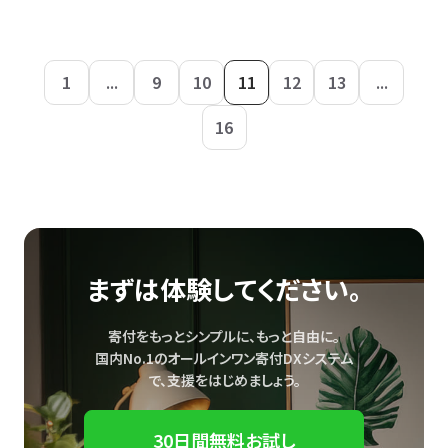
1
...
9
10
11
12
13
...
16
まずは体験してください。
寄付をもっとシンプルに、もっと自由に。
国内No.1のオールインワン寄付DXシステム
で、
支援をはじめましょう。
30日間無料お試し