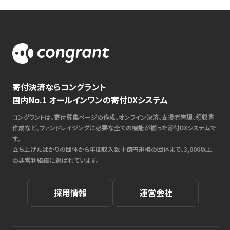
寄付決済ならコングラント
国内No.1 オールインワンの寄付DXシステム
コングラントは、寄付募集ページの作成、オンライン決済、支援者管理、領収書
作成など、ファンドレイジングに必要な全ての機能が揃った寄付DXシステムで
す。
立ち上げたばかりの団体から年間収入数十億円規模の団体まで、3,000以上
の非営利組織に選ばれています。
採用情報
運営会社