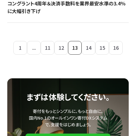
コングラント4周年＆決済手数料を業界最安水準の3.4％
に大幅引き下げ
1
...
11
12
13
14
15
16
まずは体験してください。
寄付をもっとシンプルに、もっと自由に。
国内No.1のオールインワン寄付DXシステム
で、
支援をはじめましょう。