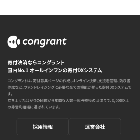
寄付決済ならコングラント
国内No.1 オールインワンの寄付DXシステム
コングラントは、寄付募集ページの作成、オンライン決済、支援者管理、領収書
作成など、ファンドレイジングに必要な全ての機能が揃った寄付DXシステムで
す。
立ち上げたばかりの団体から年間収入数十億円規模の団体まで、3,000以上
の非営利組織に選ばれています。
採用情報
運営会社