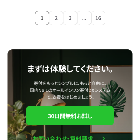
1
2
3
...
16
まずは体験してください。
寄付をもっとシンプルに、もっと自由に。
国内No.1のオールインワン寄付DXシステム
で、
支援をはじめましょう。
30日間無料お試し
お問い合わせ・資料請求