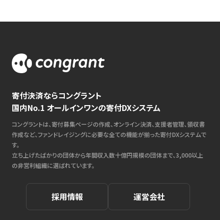
寄付決済ならコングラント
国内No.1 オールインワンの寄付DXシステム
コングラントは、寄付募集ページの作成、オンライン決済、支援者管理、領収書
作成など、ファンドレイジングに必要な全ての機能が揃った寄付DXシステムで
す。
立ち上げたばかりの団体から年間収入数十億円規模の団体まで、3,000以上
の非営利組織に選ばれています。
採用情報
運営会社