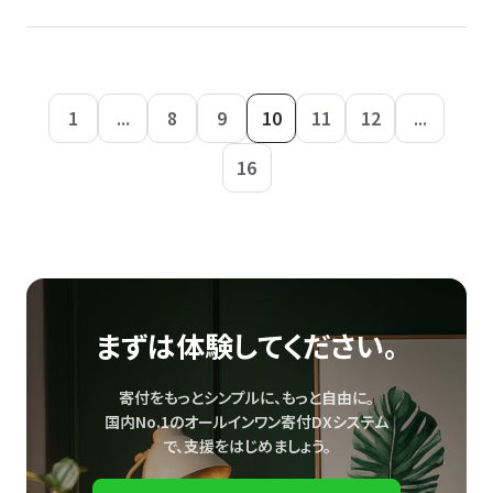
1
...
8
9
10
11
12
...
16
まずは体験してください。
寄付をもっとシンプルに、もっと自由に。
国内No.1のオールインワン寄付DXシステム
で、
支援をはじめましょう。