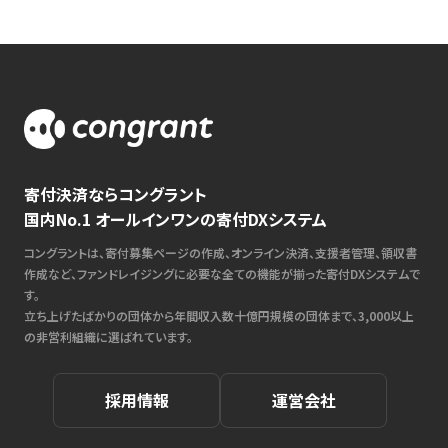
寄付決済ならコングラント
国内No.1 オールインワンの寄付DXシステム
コングラントは、寄付募集ページの作成、オンライン決済、支援者管理、領収書
作成など、ファンドレイジングに必要な全ての機能が揃った寄付DXシステムで
す。
立ち上げたばかりの団体から年間収入数十億円規模の団体まで、3,000以上
の非営利組織に選ばれています。
採用情報
運営会社