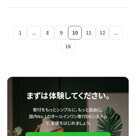
1
...
8
9
10
11
12
...
16
まずは体験してください。
寄付をもっとシンプルに、もっと自由に。
国内No.1のオールインワン寄付DXシステム
で、
支援をはじめましょう。