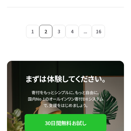
1
2
3
4
...
16
まずは体験してください。
寄付をもっとシンプルに、もっと自由に。
国内No.1のオールインワン寄付DXシステム
で、
支援をはじめましょう。
30日間無料お試し