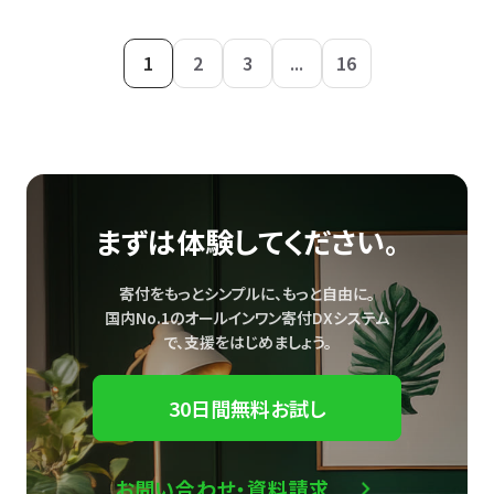
1
2
3
...
16
まずは体験してください。
寄付をもっとシンプルに、もっと自由に。
国内No.1のオールインワン寄付DXシステム
で、
支援をはじめましょう。
30日間無料お試し
お問い合わせ・資料請求