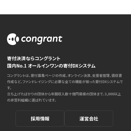
寄付決済ならコングラント
国内No.1 オールインワンの寄付DXシステム
コングラントは、寄付募集ページの作成、オンライン決済、支援者管理、領収書
作成など、ファンドレイジングに必要な全ての機能が揃った寄付DXシステムで
す。
立ち上げたばかりの団体から年間収入数十億円規模の団体まで、3,000以上
の非営利組織に選ばれています。
採用情報
運営会社