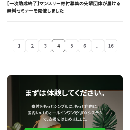
【一次助成終了】マンスリー寄付募集の先輩団体が届ける
無料セミナーを開催しました
1
2
3
4
5
6
...
16
まずは体験してください。
寄付をもっとシンプルに、もっと自由に。
国内No.1のオールインワン寄付DXシステム
で、
支援をはじめましょう。