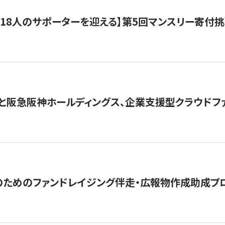
318人のサポーターを迎える】​​第5回マンスリー寄
と阪急阪神ホールディングス、企業支援型クラウドファン
めのファンドレイジング伴走・広報物作成助成プログラム「S