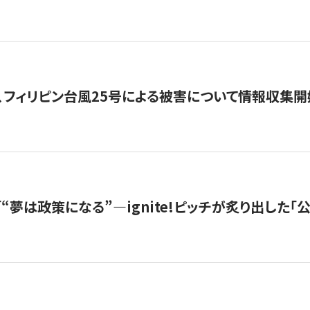
、フィリピン台風25号による被害について情報収集開
s |「“夢は政策になる”—ignite!ピッチが炙り出した