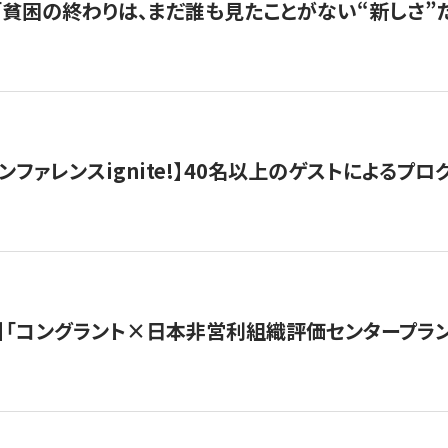
s |「貧困の終わりは、まだ誰も見たことがない“新しさ”だ
ンファレンスignite!】40名以上のゲストによるプログ
】「コングラント×日本非営利組織評価センタープラ