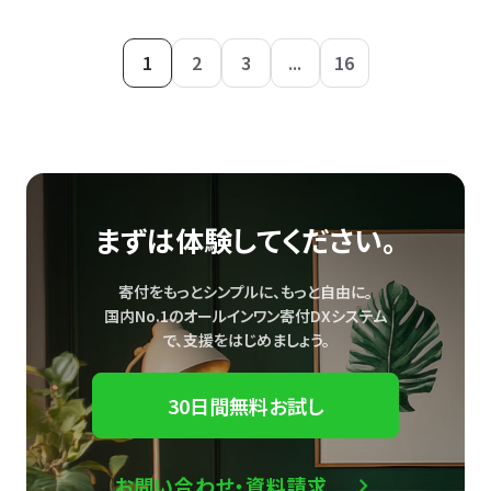
1
2
3
...
16
まずは体験してください。
寄付をもっとシンプルに、もっと自由に。
国内No.1のオールインワン寄付DXシステム
で、
支援をはじめましょう。
30日間無料お試し
お問い合わせ・資料請求