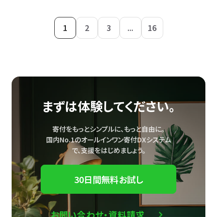
1
2
3
...
16
まずは体験してください。
寄付をもっとシンプルに、もっと自由に。
国内No.1のオールインワン寄付DXシステム
で、
支援をはじめましょう。
30日間無料お試し
お問い合わせ・資料請求