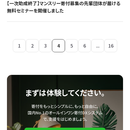
【一次助成終了】マンスリー寄付募集の先輩団体が届ける
無料セミナーを開催しました
1
2
3
4
5
6
...
16
まずは体験してください。
寄付をもっとシンプルに、もっと自由に。
国内No.1のオールインワン寄付DXシステム
で、
支援をはじめましょう。