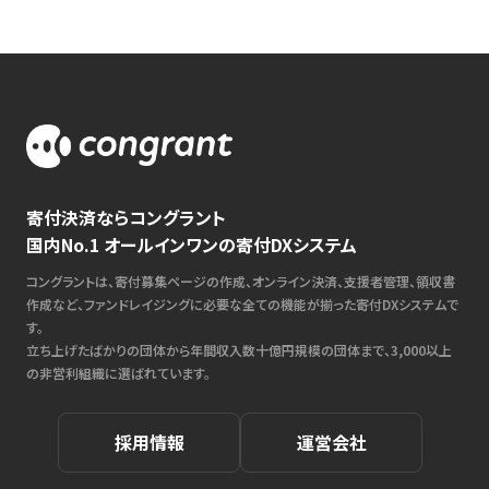
寄付決済ならコングラント
国内No.1 オールインワンの寄付DXシステム
コングラントは、寄付募集ページの作成、オンライン決済、支援者管理、領収書
作成など、ファンドレイジングに必要な全ての機能が揃った寄付DXシステムで
す。
立ち上げたばかりの団体から年間収入数十億円規模の団体まで、3,000以上
の非営利組織に選ばれています。
採用情報
運営会社