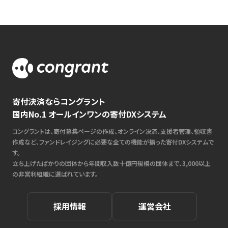
寄付決済ならコングラント
国内No.1 オールインワンの寄付DXシステム
コングラントは、寄付募集ページの作成、オンライン決済、支援者管理、領収書
作成など、ファンドレイジングに必要な全ての機能が揃った寄付DXシステムで
す。
立ち上げたばかりの団体から年間収入数十億円規模の団体まで、3,000以上
の非営利組織に選ばれています。
採用情報
運営会社