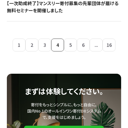
【一次助成終了】マンスリー寄付募集の先輩団体が届ける
無料セミナーを開催しました
1
2
3
4
5
6
...
16
まずは体験してください。
寄付をもっとシンプルに、もっと自由に。
国内No.1のオールインワン寄付DXシステム
で、
支援をはじめましょう。