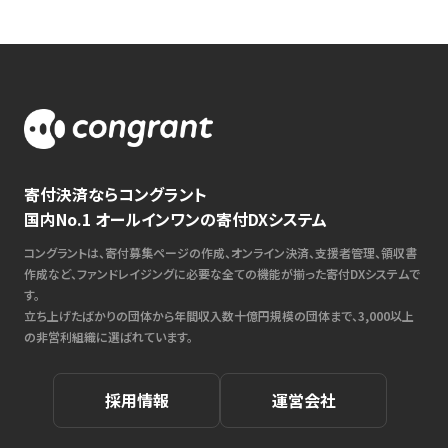
寄付決済ならコングラント
国内No.1 オールインワンの寄付DXシステム
コングラントは、寄付募集ページの作成、オンライン決済、支援者管理、領収書
作成など、ファンドレイジングに必要な全ての機能が揃った寄付DXシステムで
す。
立ち上げたばかりの団体から年間収入数十億円規模の団体まで、3,000以上
の非営利組織に選ばれています。
採用情報
運営会社