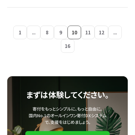
1
...
8
9
10
11
12
...
16
まずは体験してください。
寄付をもっとシンプルに、もっと自由に。
国内No.1のオールインワン寄付DXシステム
で、
支援をはじめましょう。