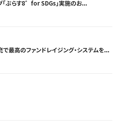
す8゛for SDGs」実施のお...
で最高のファンドレイジング・システムを...