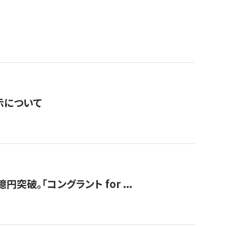
表示について
破。「コングラント for ...