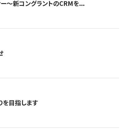
ナー〜新コングラントのCRMを...
せ
りを目指します