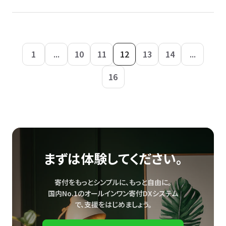
1
...
10
11
12
13
14
...
16
まずは体験してください。
寄付をもっとシンプルに、もっと自由に。
国内No.1のオールインワン寄付DXシステム
で、
支援をはじめましょう。