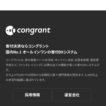
寄付決済ならコングラント
国内No.1 オールインワンの寄付DXシステム
コングラントは、寄付募集ページの作成、オンライン決済、支援者管理、領収書
作成など、ファンドレイジングに必要な全ての機能が揃った寄付DXシステムで
す。
立ち上げたばかりの団体から年間収入数十億円規模の団体まで、3,000以上
の非営利組織に選ばれています。
採用情報
運営会社