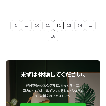
1
...
10
11
12
13
14
...
16
まずは体験してください。
寄付をもっとシンプルに、もっと自由に。
国内No.1のオールインワン寄付DXシステム
で、
支援をはじめましょう。