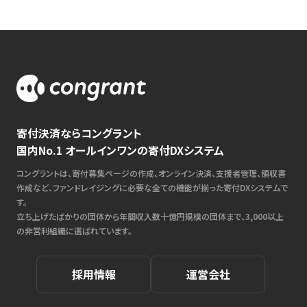
寄付決済ならコングラント
国内No.1 オールインワンの寄付DXシステム
コングラントは、寄付募集ページの作成、オンライン決済、支援者管理、領収書
作成など、ファンドレイジングに必要な全ての機能が揃った寄付DXシステムで
す。
立ち上げたばかりの団体から年間収入数十億円規模の団体まで、3,000以上
の非営利組織に選ばれています。
採用情報
運営会社