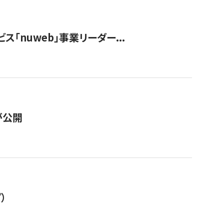
ス「nuweb」事業リーダー...
が公開
）