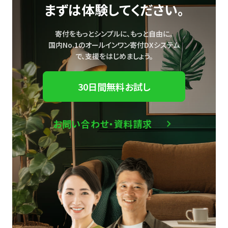
まずは体験してください。
寄付をもっとシンプルに、もっと自由に。
国内No.1のオールインワン寄付DXシステム
で、
支援をはじめましょう。
30日間無料お試し
お問い合わせ・資料請求