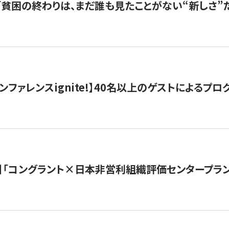
s |「貧困の終わりは、まだ誰も見たことがない“新しさ”だ
ンファレンスignite!】40名以上のゲストによるプログ
】「コングラント×日本非営利組織評価センタープラ