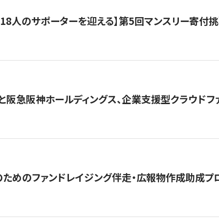
318人のサポーターを迎える】​​第5回マンスリー寄
と阪急阪神ホールディングス、企業支援型クラウドファン
めのファンドレイジング伴走・広報物作成助成プログラム「S