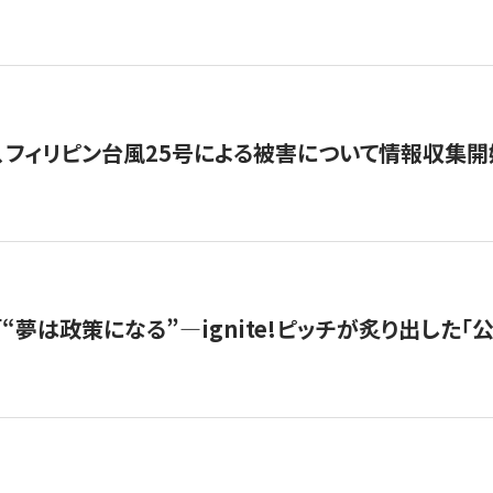
、フィリピン台風25号による被害について情報収集開
s |「“夢は政策になる”—ignite!ピッチが炙り出した