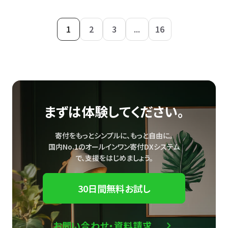
1
2
3
...
16
まずは体験してください。
寄付をもっとシンプルに、もっと自由に。
国内No.1のオールインワン寄付DXシステム
で、
支援をはじめましょう。
30日間無料お試し
お問い合わせ・資料請求