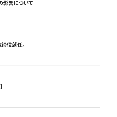
の影響について
取締役就任。
】