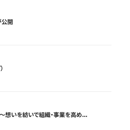
が公開
）
築〜想いを紡いで組織・事業を高め...