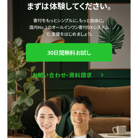
まずは体験してください。
寄付をもっとシンプルに、もっと自由に。
国内No.1のオールインワン寄付DXシステム
で、
支援をはじめましょう。
30日間無料お試し
お問い合わせ・資料請求