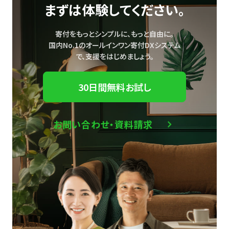
まずは体験してください。
寄付をもっとシンプルに、もっと自由に。
国内No.1のオールインワン寄付DXシステム
で、
支援をはじめましょう。
30日間無料お試し
お問い合わせ・資料請求