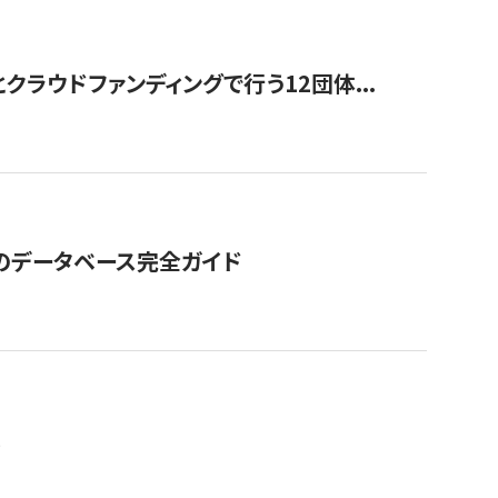
ラウドファンディングで行う12団体...
GOのデータベース完全ガイド
。