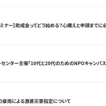
催セミナー】助成金ってどう始める？心構えと申請までに
トセンター主催「10代と20代のためのNPOキャンパ
の豪雨による激甚災害指定について