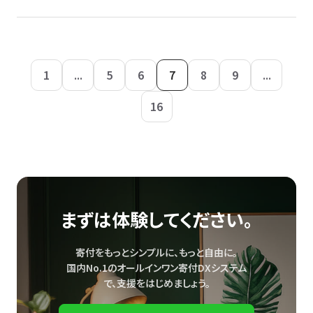
1
...
5
6
7
8
9
...
16
まずは体験してください。
寄付をもっとシンプルに、もっと自由に。
国内No.1のオールインワン寄付DXシステム
で、
支援をはじめましょう。