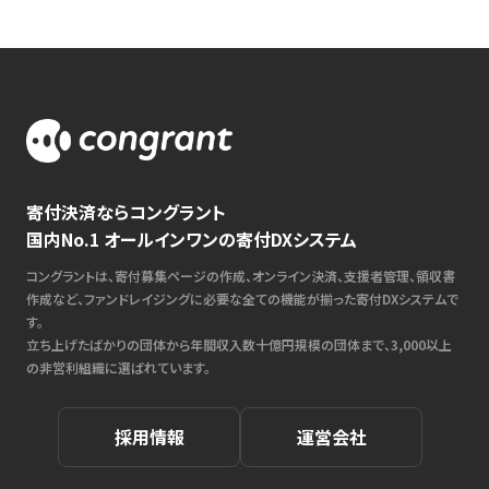
寄付決済ならコングラント
国内No.1 オールインワンの寄付DXシステム
コングラントは、寄付募集ページの作成、オンライン決済、支援者管理、領収書
作成など、ファンドレイジングに必要な全ての機能が揃った寄付DXシステムで
す。
立ち上げたばかりの団体から年間収入数十億円規模の団体まで、3,000以上
の非営利組織に選ばれています。
採用情報
運営会社