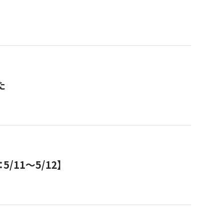
た
11～5/12】