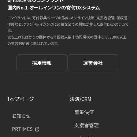
国内No.1 オールインワンの寄付DXシステム
コングラントは、寄付募集ページの作成、オンライン決済、支援者管理、領収書
作成など、ファンドレイジングに必要な全ての機能が揃った寄付DXシステムで
す。
立ち上げたばかりの団体から年間収入数十億円規模の団体まで、3,000以上
の非営利組織に選ばれています。
採用情報
運営会社
トップページ
決済/CRM
募集決済
お知らせ
支援者管理
PRTIMES