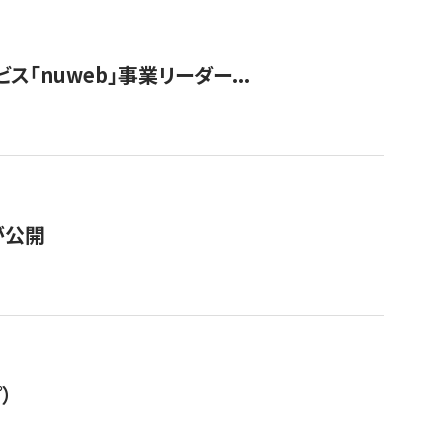
ス「nuweb」事業リーダー...
が公開
）