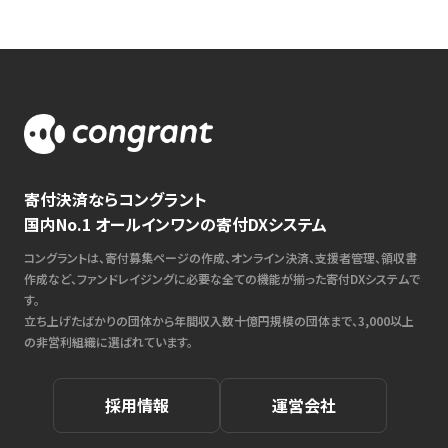
寄付決済ならコングラント
国内No.1 オールインワンの寄付DXシステム
コングラントは、寄付募集ページの作成、オンライン決済、支援者管理、領収書
作成など、ファンドレイジングに必要な全ての機能が揃った寄付DXシステムで
す。
立ち上げたばかりの団体から年間収入数十億円規模の団体まで、3,000以上
の非営利組織に選ばれています。
採用情報
運営会社