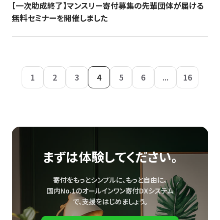
【一次助成終了】マンスリー寄付募集の先輩団体が届ける
無料セミナーを開催しました
1
2
3
4
5
6
...
16
まずは体験してください。
寄付をもっとシンプルに、もっと自由に。
国内No.1のオールインワン寄付DXシステム
で、
支援をはじめましょう。