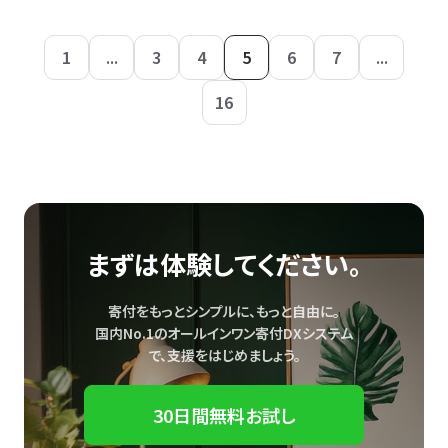
1
...
3
4
5
6
7
...
16
まずは体験してください。
寄付をもっとシンプルに、もっと自由に。
国内No.1のオールインワン寄付DXシステム
で、
支援をはじめましょう。
30日間無料お試し