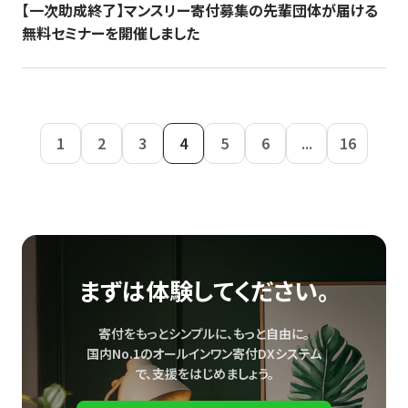
【一次助成終了】マンスリー寄付募集の先輩団体が届ける
無料セミナーを開催しました
1
2
3
4
5
6
...
16
まずは体験してください。
寄付をもっとシンプルに、もっと自由に。
国内No.1のオールインワン寄付DXシステム
で、
支援をはじめましょう。