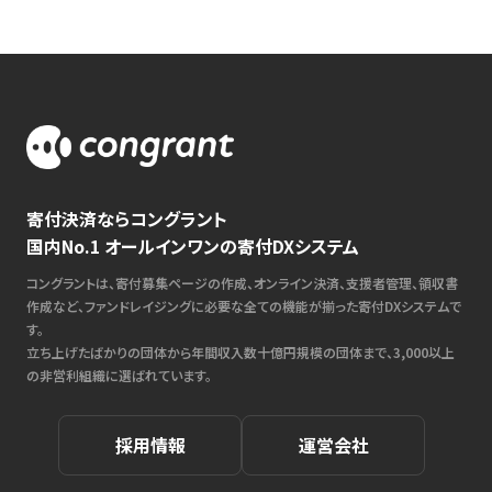
寄付決済ならコングラント
国内No.1 オールインワンの寄付DXシステム
コングラントは、寄付募集ページの作成、オンライン決済、支援者管理、領収書
作成など、ファンドレイジングに必要な全ての機能が揃った寄付DXシステムで
す。
立ち上げたばかりの団体から年間収入数十億円規模の団体まで、3,000以上
の非営利組織に選ばれています。
採用情報
運営会社