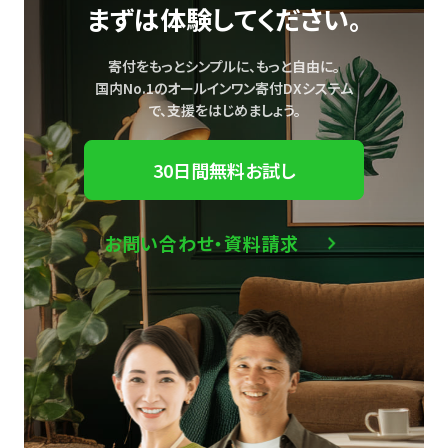
まずは体験してください。
寄付をもっとシンプルに、もっと自由に。
国内No.1のオールインワン寄付DXシステム
で、
支援をはじめましょう。
30日間無料お試し
お問い合わせ・資料請求