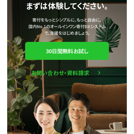
まずは体験してください。
寄付をもっとシンプルに、もっと自由に。
国内No.1のオールインワン寄付DXシステム
で、
支援をはじめましょう。
30日間無料お試し
お問い合わせ・資料請求