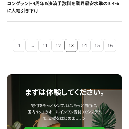
コングラント4周年＆決済手数料を業界最安水準の3.4％
に大幅引き下げ
1
...
11
12
13
14
15
16
まずは体験してください。
寄付をもっとシンプルに、もっと自由に。
国内No.1のオールインワン寄付DXシステム
で、
支援をはじめましょう。