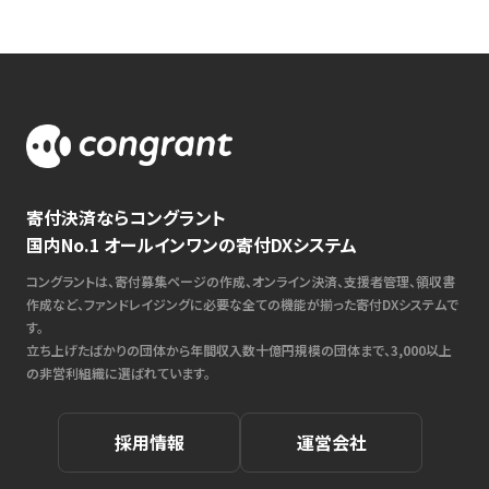
寄付決済ならコングラント
国内No.1 オールインワンの寄付DXシステム
コングラントは、寄付募集ページの作成、オンライン決済、支援者管理、領収書
作成など、ファンドレイジングに必要な全ての機能が揃った寄付DXシステムで
す。
立ち上げたばかりの団体から年間収入数十億円規模の団体まで、3,000以上
の非営利組織に選ばれています。
採用情報
運営会社