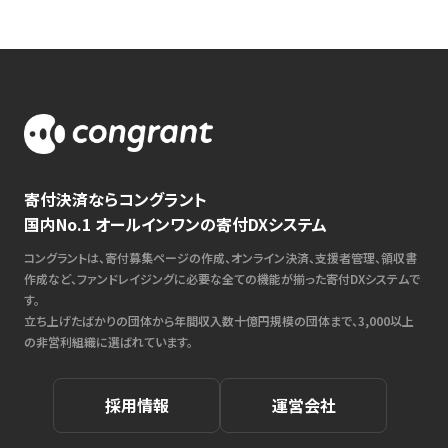
寄付決済ならコングラント
国内No.1 オールインワンの寄付DXシステム
コングラントは、寄付募集ページの作成、オンライン決済、支援者管理、領収書
作成など、ファンドレイジングに必要な全ての機能が揃った寄付DXシステムで
す。
立ち上げたばかりの団体から年間収入数十億円規模の団体まで、3,000以上
の非営利組織に選ばれています。
採用情報
運営会社