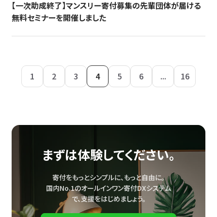
【一次助成終了】マンスリー寄付募集の先輩団体が届ける
無料セミナーを開催しました
1
2
3
4
5
6
...
16
まずは体験してください。
寄付をもっとシンプルに、もっと自由に。
国内No.1のオールインワン寄付DXシステム
で、
支援をはじめましょう。