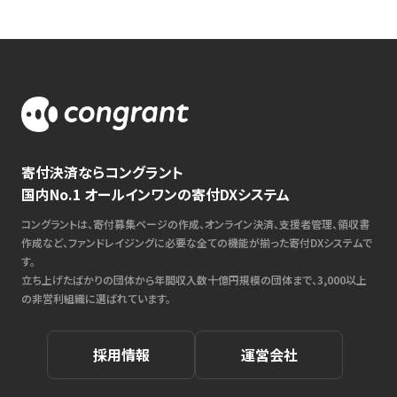
寄付決済ならコングラント
国内No.1 オールインワンの寄付DXシステム
コングラントは、寄付募集ページの作成、オンライン決済、支援者管理、領収書
作成など、ファンドレイジングに必要な全ての機能が揃った寄付DXシステムで
す。
立ち上げたばかりの団体から年間収入数十億円規模の団体まで、3,000以上
の非営利組織に選ばれています。
採用情報
運営会社