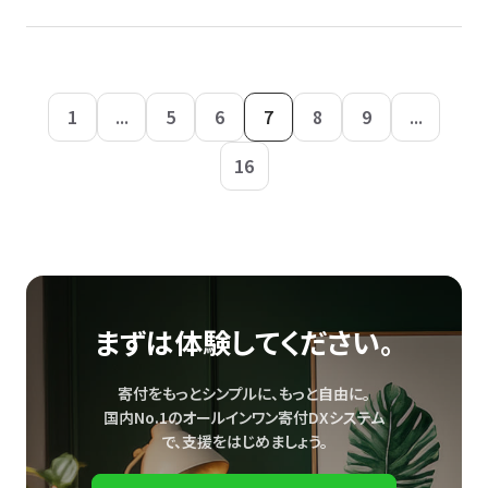
1
...
5
6
7
8
9
...
16
まずは体験してください。
寄付をもっとシンプルに、もっと自由に。
国内No.1のオールインワン寄付DXシステム
で、
支援をはじめましょう。