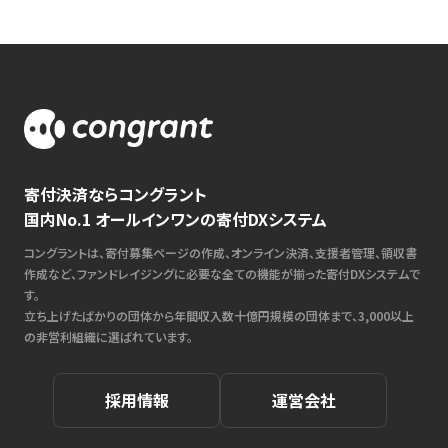
寄付決済ならコングラント
国内No.1 オールインワンの寄付DXシステム
コングラントは、寄付募集ページの作成、オンライン決済、支援者管理、領収書
作成など、ファンドレイジングに必要な全ての機能が揃った寄付DXシステムで
す。
立ち上げたばかりの団体から年間収入数十億円規模の団体まで、3,000以上
の非営利組織に選ばれています。
採用情報
運営会社