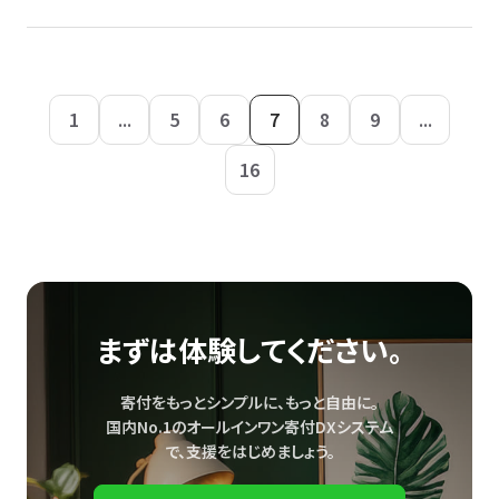
1
...
5
6
7
8
9
...
16
まずは体験してください。
寄付をもっとシンプルに、もっと自由に。
国内No.1のオールインワン寄付DXシステム
で、
支援をはじめましょう。