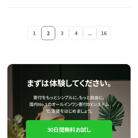
1
2
3
4
...
16
まずは体験してください。
寄付をもっとシンプルに、もっと自由に。
国内No.1のオールインワン寄付DXシステム
で、
支援をはじめましょう。
30日間無料お試し