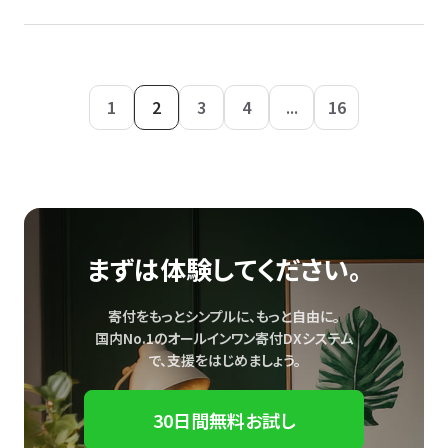
1
2
3
4
...
16
まずは体験してください。
寄付をもっとシンプルに、もっと自由に。
国内No.1のオールインワン寄付DXシステム
で、
支援をはじめましょう。
30日間無料お試し