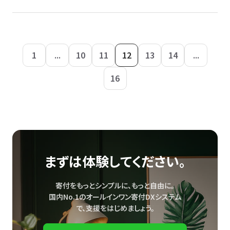
1
...
10
11
12
13
14
...
16
まずは体験してください。
寄付をもっとシンプルに、もっと自由に。
国内No.1のオールインワン寄付DXシステム
で、
支援をはじめましょう。