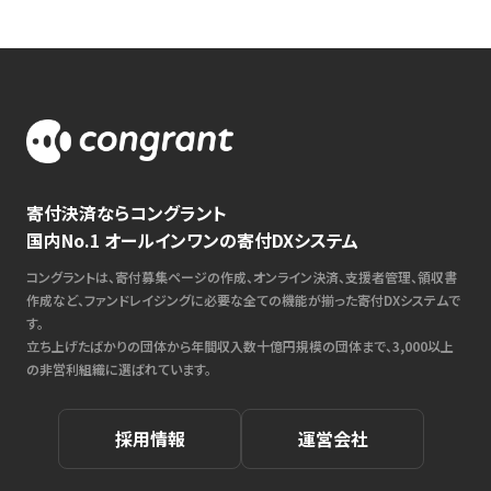
寄付決済ならコングラント
国内No.1 オールインワンの寄付DXシステム
コングラントは、寄付募集ページの作成、オンライン決済、支援者管理、領収書
作成など、ファンドレイジングに必要な全ての機能が揃った寄付DXシステムで
す。
立ち上げたばかりの団体から年間収入数十億円規模の団体まで、3,000以上
の非営利組織に選ばれています。
採用情報
運営会社