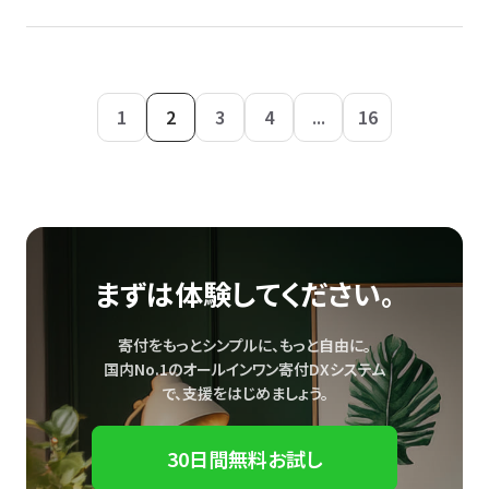
1
2
3
4
...
16
まずは体験してください。
寄付をもっとシンプルに、もっと自由に。
国内No.1のオールインワン寄付DXシステム
で、
支援をはじめましょう。
30日間無料お試し