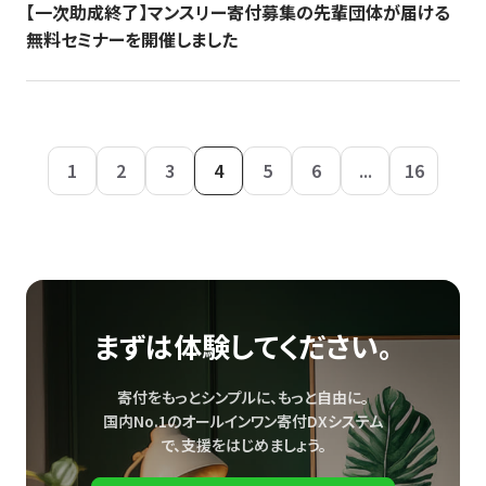
【一次助成終了】マンスリー寄付募集の先輩団体が届ける
無料セミナーを開催しました
1
2
3
4
5
6
...
16
まずは体験してください。
寄付をもっとシンプルに、もっと自由に。
国内No.1のオールインワン寄付DXシステム
で、
支援をはじめましょう。