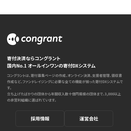
寄付決済ならコングラント
国内No.1 オールインワンの寄付DXシステム
コングラントは、寄付募集ページの作成、オンライン決済、支援者管理、領収書
作成など、ファンドレイジングに必要な全ての機能が揃った寄付DXシステムで
す。
立ち上げたばかりの団体から年間収入数十億円規模の団体まで、3,000以上
の非営利組織に選ばれています。
採用情報
運営会社