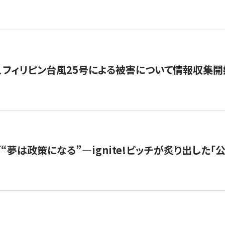
、フィリピン台風25号による被害について情報収集開
s |「“夢は政策になる”—ignite!ピッチが炙り出した