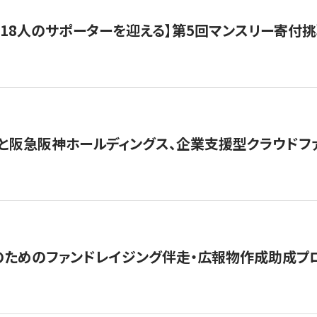
318人のサポーターを迎える】​​第5回マンスリー寄
と阪急阪神ホールディングス、企業支援型クラウドファン
めのファンドレイジング伴走・広報物作成助成プログラム「S