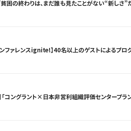
s |「貧困の終わりは、まだ誰も見たことがない“新しさ”だ
ンファレンスignite!】40名以上のゲストによるプログ
】「コングラント×日本非営利組織評価センタープラ