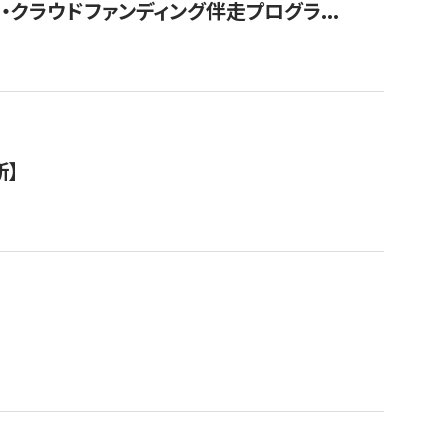
クラウドファンディング伴走プログラ...
新】