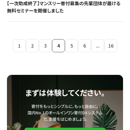
【一次助成終了】マンスリー寄付募集の先輩団体が届ける
無料セミナーを開催しました
1
2
3
4
5
6
...
16
まずは体験してください。
寄付をもっとシンプルに、もっと自由に。
国内No.1のオールインワン寄付DXシステム
で、
支援をはじめましょう。