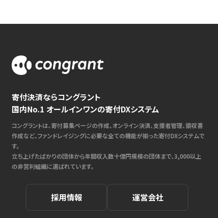
寄付決済ならコングラント
国内No.1 オールインワンの寄付DXシステム
コングラントは、寄付募集ページの作成、オンライン決済、支援者管理、領収書
作成など、ファンドレイジングに必要な全ての機能が揃った寄付DXシステムで
す。
立ち上げたばかりの団体から年間収入数十億円規模の団体まで、3,000以上
の非営利組織に選ばれています。
採用情報
運営会社