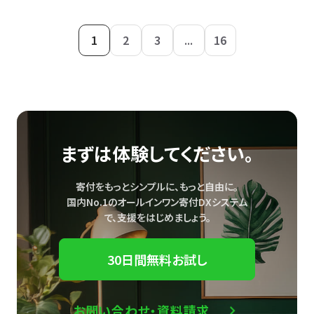
1
2
3
...
16
まずは体験してください。
寄付をもっとシンプルに、もっと自由に。
国内No.1のオールインワン寄付DXシステム
で、
支援をはじめましょう。
30日間無料お試し
お問い合わせ・資料請求