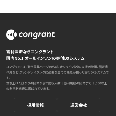
寄付決済ならコングラント
国内No.1 オールインワンの寄付DXシステム
コングラントは、寄付募集ページの作成、オンライン決済、支援者管理、領収書
作成など、ファンドレイジングに必要な全ての機能が揃った寄付DXシステムで
す。
立ち上げたばかりの団体から年間収入数十億円規模の団体まで、3,000以上
の非営利組織に選ばれています。
採用情報
運営会社