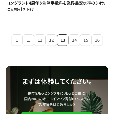
コングラント4周年＆決済手数料を業界最安水準の3.4％
に大幅引き下げ
1
...
11
12
13
14
15
16
まずは体験してください。
寄付をもっとシンプルに、もっと自由に。
国内No.1のオールインワン寄付DXシステム
で、
支援をはじめましょう。